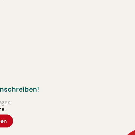
nschreiben!
ragen
ne.
ben