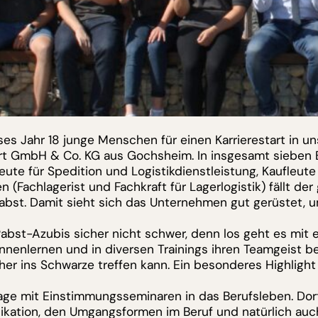
eses Jahr 18 junge Menschen für einen Karrierestart in
rt GmbH & Co. KG aus Gochsheim. In insgesamt sieben 
ute für Spedition und Logistikdienstleistung, Kaufleu
(Fachlagerist und Fachkraft für Lagerlogistik) fällt der
abst. Damit sieht sich das Unternehmen gut gerüstet, u
n Pabst-Azubis sicher nicht schwer, denn los geht es mi
nnenlernen und in diversen Trainings ihren Teamgeist 
icher ins Schwarze treffen kann. Ein besonderes Highlig
Tage mit Einstimmungsseminaren in das Berufsleben. Do
tion, den Umgangsformen im Beruf und natürlich auch a