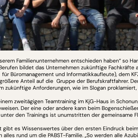
 unserem Familienunternehmen entschieden haben“ so Ha
Berufen bildet das Unternehmen zukünftige Fachkräfte 
te für Büromanagement und Informatikkaufleute), dem KF
 größere Anteil auf die Gruppe der Berufskraftfahrer. Der
m zukünftige Anforderungen, wie im Slogan proklamiert,
t einem zweitägigen Teamtraining im KjG-Haus in Schonun
beweisen. Der eine oder andere kann beim Bogenschieße
ht unter den Trainings ist unumstritten der gemeinsame 
rt gibt es Wissenswertes über den ersten Eindruck bei
lles rund um die PABST-Familie. „So werden alle Azubi