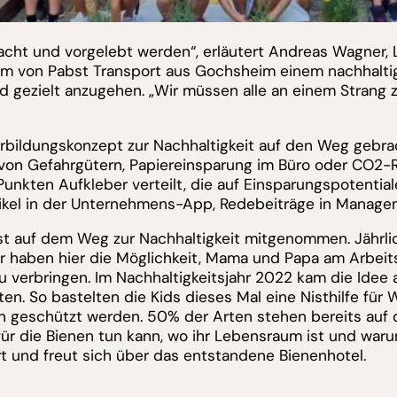
cht und vorgelebt werden“, erläutert Andreas Wagner, 
m von Pabst Transport aus Gochsheim einem nachhaltig
gezielt anzugehen. „Wir müssen alle an einem Strang
bildungskonzept zur Nachhaltigkeit auf den Weg gebrach
 von Gefahrgütern, Papiereinsparung im Büro oder CO2-R
unkten Aufkleber verteilt, die auf Einsparungspotentia
tikel in der Unternehmens-App, Redebeiträge in Managem
st auf dem Weg zur Nachhaltigkeit mitgenommen. Jährli
r haben hier die Möglichkeit, Mama und Papa am Arbeits
u verbringen. Im Nachhaltigkeitsjahr 2022 kam die Idee
en. So bastelten die Kids dieses Mal eine Nisthilfe für W
 geschützt werden. 50% der Arten stehen bereits auf de
ür die Bienen tun kann, wo ihr Lebensraum ist und warum
t und freut sich über das entstandene Bienenhotel.