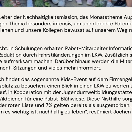
Leiter der Nachhaltigkeitsmission, das Monatsthema Au
en Thema besonders intensiv, um unentdeckte Potentia
 ziehen und unsere Kollegen bewusst auf unserem Weg 
t. In Schulungen erhalten Pabst-Mitarbeiter Informati
eduktion durch Fahrstiländerungen im LKW. Zusätzlich s
le aufmerksam machen. Darüber hinaus werden die Mitar
ent-Sitzungen und vieles mehr informiert.
ch findet das sogenannte Kids-Event auf dem Firmenge
platz zu besuchen, einen Blick in einen LKW zu werfen u
 auf, in Kooperation mit der Jugendumweltbildungsstätte
ildbienen für eine Pabst-Blühwiese. Diese Nisthilfe sorg
r roten Liste und 7% gelten bereits als ausgestorben. 
 es wichtig ist, nachhaltig zu leben“, resümiert Jochen