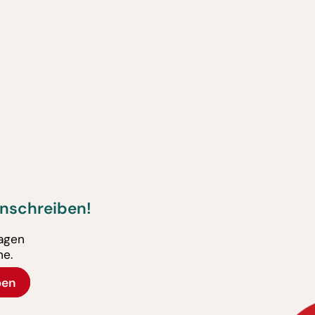
nschreiben!
ragen
ne.
ben