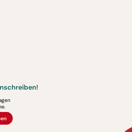
nschreiben!
ragen
ne.
ben