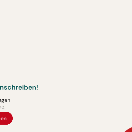
nschreiben!
ragen
ne.
ben