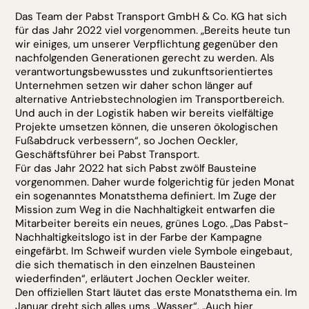
Das Team der Pabst Transport GmbH & Co. KG hat sich
für das Jahr 2022 viel vorgenommen. „Bereits heute tun
wir einiges, um unserer Verpflichtung gegenüber den
nachfolgenden Generationen gerecht zu werden. Als
verantwortungsbewusstes und zukunftsorientiertes
Unternehmen setzen wir daher schon länger auf
alternative Antriebstechnologien im Transportbereich.
Und auch in der Logistik haben wir bereits vielfältige
Projekte umsetzen können, die unseren ökologischen
Fußabdruck verbessern“, so Jochen Oeckler,
Geschäftsführer bei Pabst Transport.
Für das Jahr 2022 hat sich Pabst zwölf Bausteine
vorgenommen. Daher wurde folgerichtig für jeden Monat
ein sogenanntes Monatsthema definiert. Im Zuge der
Mission zum Weg in die Nachhaltigkeit entwarfen die
Mitarbeiter bereits ein neues, grünes Logo. „Das Pabst-
Nachhaltigkeitslogo ist in der Farbe der Kampagne
eingefärbt. Im Schweif wurden viele Symbole eingebaut,
die sich thematisch in den einzelnen Bausteinen
wiederfinden“, erläutert Jochen Oeckler weiter.
Den offiziellen Start läutet das erste Monatsthema ein. Im
Januar dreht sich alles ums „Wasser“. „Auch hier