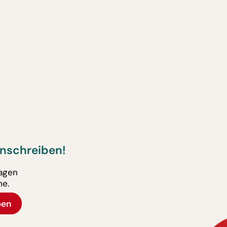
nschreiben!
ragen
ne.
ben