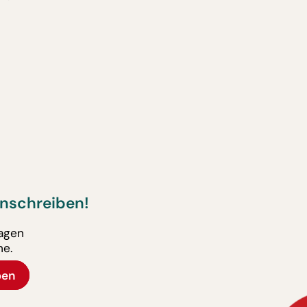
nschreiben!
ragen
ne.
ben