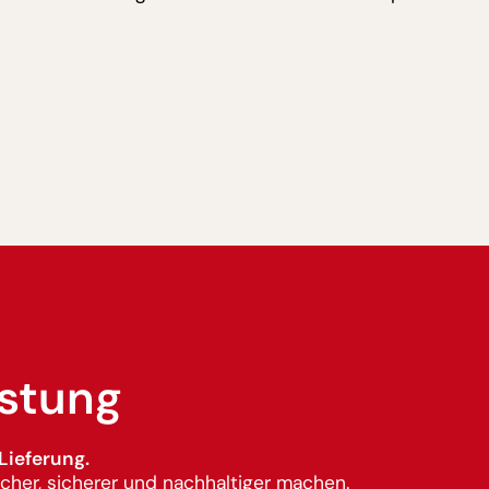
istung
Lieferung.
cher, sicherer und nachhaltiger machen.