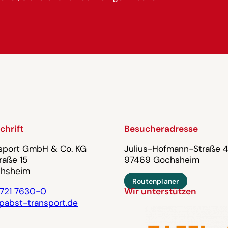
chrift
Besucheradresse
nsport GmbH & Co. KG
Julius-Hofmann-Straße 
raße 15
97469 Gochsheim
hsheim
Routenplaner
721 7630-0
Wir unterstützen
pabst-transport.de