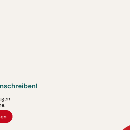
nschreiben!
ragen
ne.
ben