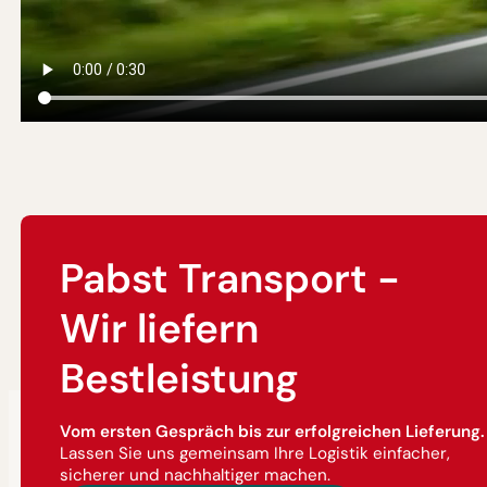
Pabst Transport -
Wir liefern
Bestleistung
Vom ersten Gespräch bis zur erfolgreichen Lieferung.
Lassen Sie uns gemeinsam Ihre Logistik einfacher,
sicherer und nachhaltiger machen.