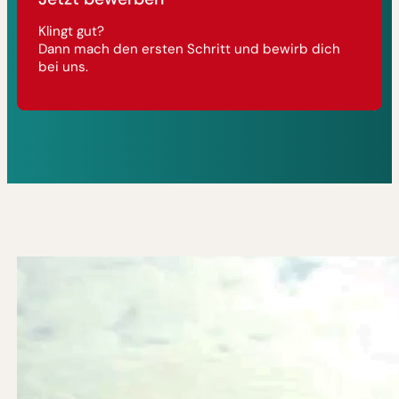
Klingt gut?
Dann mach den ersten Schritt und bewirb dich
bei uns.