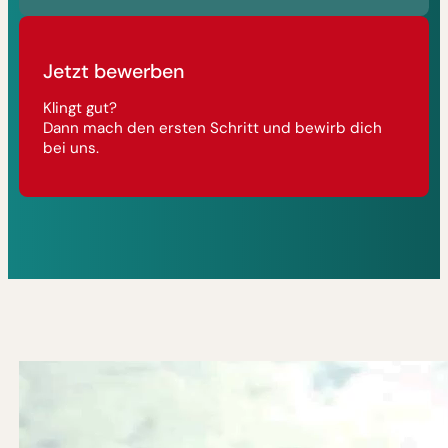
Jetzt bewerben
Klingt gut?
Dann mach den ersten Schritt und bewirb dich
bei uns.